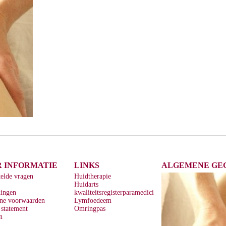
 INFORMATIE
LINKS
ALGEMENE GE
telde vragen
Huidtherapie
Huidarts
dingen
kwaliteitsregisterparamedici
ne voorwaarden
Lymfoedeem
 statement
Omringpas
n