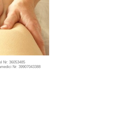
l Nr: 36053485
ramedici Nr: 39907043388