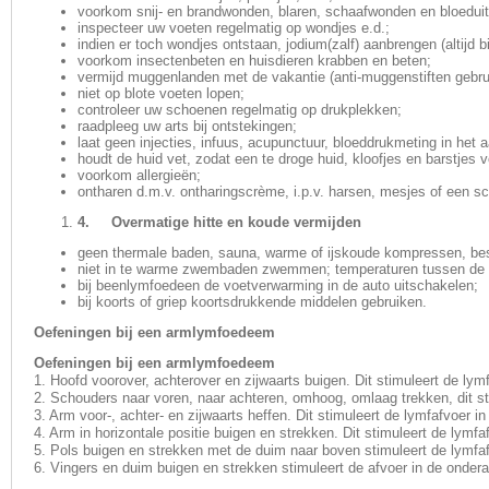
voorkom snij- en brandwonden, blaren, schaafwonden en bloeduits
inspecteer uw voeten regelmatig op wondjes e.d.;
indien er toch wondjes ontstaan, jodium(zalf) aanbrengen (altijd bi
voorkom insectenbeten en huisdieren krabben en beten;
vermijd muggenlanden met de vakantie (anti-muggenstiften gebru
niet op blote voeten lopen;
controleer uw schoenen regelmatig op drukplekken;
raadpleeg uw arts bij ontstekingen;
laat geen injecties, infuus, acupunctuur, bloeddrukmeting in h
houdt de huid vet, zodat een te droge huid, kloofjes en barstjes
voorkom allergieën;
ontharen d.m.v. ontharingscrème, i.p.v. harsen, mesjes of een s
4. Overmatige hitte en koude vermijden
geen thermale baden, sauna, warme of ijskoude kompressen, best
niet in te warme zwembaden zwemmen; temperaturen tussen de 2
bij beenlymfoedeen de voetverwarming in de auto uitschakelen;
bij koorts of griep koortsdrukkende middelen gebruiken.
Oefeningen bij een armlymfoedeem
Oefeningen bij een armlymfoedeem
1. Hoofd voorover, achterover en zijwaarts buigen. Dit stimuleert de lym
2. Schouders naar voren, naar achteren, omhoog, omlaag trekken, dit st
3. Arm voor-, achter- en zijwaarts heffen. Dit stimuleert de lymfafvoer i
4. Arm in horizontale positie buigen en strekken. Dit stimuleert de lymf
5. Pols buigen en strekken met de duim naar boven stimuleert de lymfa
6. Vingers en duim buigen en strekken stimuleert de afvoer in de onder