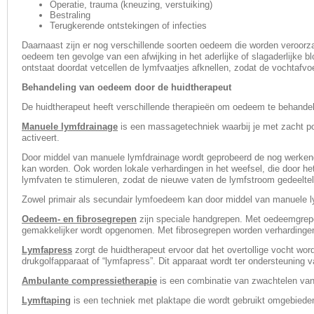
Operatie, trauma (kneuzing, verstuiking)
Bestraling
Terugkerende ontstekingen of infecties
Daarnaast zijn er nog ver­schillende soorten oedeem die worden veroo
oedeem ten gevolge van een afwijking in het aderlijke of slagaderlijke 
ontstaat doordat vetcellen de lymfvaat­jes afknellen, zodat de vochtafv
Behandeling van oedeem door de huidtherapeut
De huidtherapeut heeft verschillende therapieën om oedeem te behande
Manuele lymfdrainage
is een massagetechniek waarbij je met zacht pom
activeert.
Door middel van manuele lymfdrainage wordt geprobeerd de nog werkende
kan worden. Ook worden lokale verhardingen in het weefsel, die door 
lymfvaten te stimuleren, zodat de nieuwe vaten de lymfstroom gedeelte
Zowel primair als secundair lymfoedeem kan door middel van manuele 
Oedeem- en fibrosegrepen
zijn speciale handgrepen. Met oedeemgrepen
gemakkelijker wordt opgenomen. Met fibrosegrepen worden verhardingen
Lymfapress
zorgt de huidtherapeut ervoor dat het overtollige vocht wor
drukgolfapparaat of “lymfapress”. Dit apparaat wordt ter ondersteuning
Ambulante compressietherapie
is een combinatie van zwachtelen van
Lymftaping
is een techniek met plaktape die wordt gebruikt om
gebiede