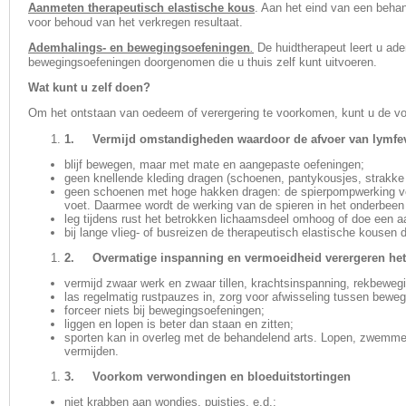
Aanmeten therapeutisch elastische kous
. Aan het eind van een beha
voor behoud van het verkregen resultaat.
Ademhalings- en bewegingsoefeningen
.
De huidtherapeut leert u ad
bewegingsoefeningen doorgenomen die u thuis zelf kunt uitvoeren.
Wat kunt u zelf doen?
Om het ontstaan van oedeem of verergering te voorkomen, kunt u de vo
1. Vermijd omstandigheden waardoor de afvoer van lymfe
blijf bewegen, maar met mate en aangepaste oefeningen;
geen knellende kleding dragen (schoenen, pantykousjes, strakke
geen schoenen met hoge hakken dragen: de spierpompwerking ve
voet. Daarmee wordt de werking van de spieren in het onderbeen
leg tijdens rust het betrokken lichaamsdeel omhoog of doe een a
bij lange vlieg- of busreizen de therapeutisch elastische kousen
2. Overmatige inspanning en vermoeidheid verergeren he
vermijd zwaar werk en zwaar tillen, krachtsinspanning, rekbewegi
las regelmatig rustpauzes in, zorg voor afwisseling tussen beweg
forceer niets bij bewegingsoefeningen;
liggen en lopen is beter dan staan en zitten;
sporten kan in overleg met de behandelend arts. Lopen, zwemmen
vermijden.
3. Voorkom verwondingen en bloeduitstortingen
niet krabben aan wondjes, puistjes, e.d.;