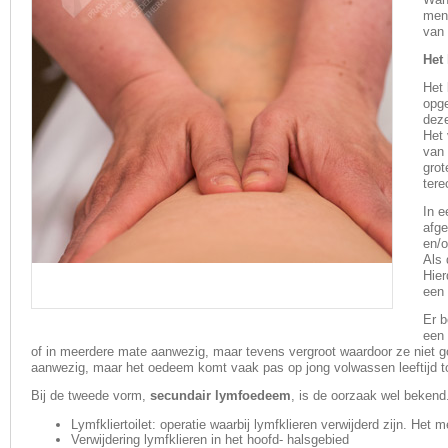
men
van 
Het 
Het 
opge
deze
Het 
van 
grot
tere
In e
afge
en/o
Als 
Hier
OEDEEMTHERAPIE
een 
Er 
een 
of in meerdere mate aanwezig, maar tevens vergroot waardoor ze niet goed
aanwezig, maar het oedeem komt vaak pas op jong volwassen leeftijd tot
Bij de tweede vorm,
secundair lymfoedeem
, is de oorzaak wel bekend
Lymfkliertoilet: operatie waarbij lymfklieren verwijderd zijn. Het
Verwijdering lymfklieren in het hoofd- halsgebied