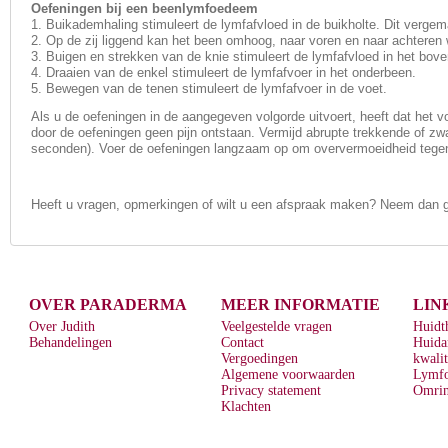
Oefeningen bij een beenlymfoedeem
1. Buikademhaling stimuleert de lymfafvloed in de buikholte. Dit vergema
2. Op de zij liggend kan het been omhoog, naar voren en naar achteren 
3. Buigen en strekken van de knie stimuleert de lymfafvloed in het bov
4. Draaien van de enkel stimuleert de lymfafvoer in het onderbeen.
5. Bewegen van de tenen stimuleert de lymfafvoer in de voet.
Als u de oefeningen in de aangegeven volgorde uitvoert, heeft dat het v
door de oefeningen geen pijn ontstaan. Vermijd abrupte trekkende of z
seconden). Voer de oefeningen langzaam op om oververmoeidheid tegen
Heeft u vragen, opmerkingen of wilt u een afspraak maken? Neem dan ge
OVER PARADERMA
MEER INFORMATIE
LIN
Over Judith
Veelgestelde vragen
Huidt
Behandelingen
Contact
Huida
Vergoedingen
kwalit
Algemene voorwaarden
Lymf
Privacy statement
Omrin
Klachten